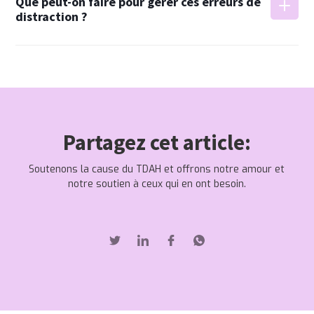
Que peut-on faire pour gérer ces erreurs de
TDAH, il y a aussi des conditions comorbides, telles
distraction ?
erreurs, avec ou sans TDAH.
que des difficultés d'apprentissage, la dyslexie ou la
dyscalculie. Celles-ci peuvent contribuer à
commettre des erreurs de distraction pour les
La première étape est de reconnaître que les
adultes et les enfants.
erreurs font partie de la condition humaine. Si vous
avez reçu un diagnostic de TDAH, il est aussi crucial
de comprendre vos symptômes spécifiques.
Partagez cet article:
Considérez chaque erreur comme une opportunité
d'apprendre, une pierre à l'édifice pour améliorer.
Soutenons la cause du TDAH et offrons notre amour et
Par exemple, si vous trouvez plus facile de traiter
notre soutien à ceux qui en ont besoin.
des instructions écrites, n'hésitez pas à prendre des
notes pendant les tâches ou à demander que les
requêtes soient mises par écrit. Le but est d’adapter
des stratégies qui atténuent votre tendance à faire
des erreurs de distraction. Si vous constatez que vos
erreurs affectent significativement d’autres activités
ou domaines de votre vie, il est important de parler
à des professionnels médicaux tels que des