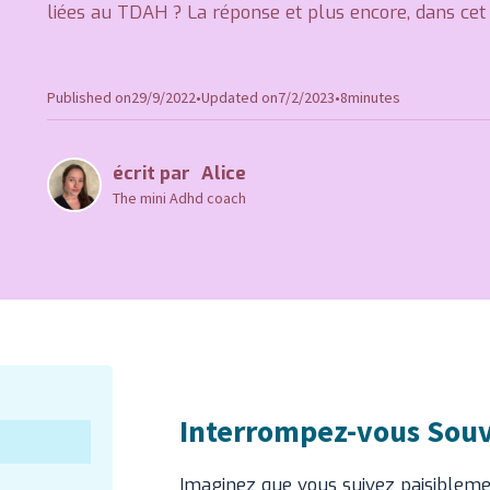
liées au TDAH ? La réponse et plus encore, dans cet a
Published on
29/9/2022
•
Updated on
7/2/2023
•
8
minutes
écrit par
Alice
The mini Adhd coach
Interrompez-vous Souv
Imaginez que vous suivez paisibleme