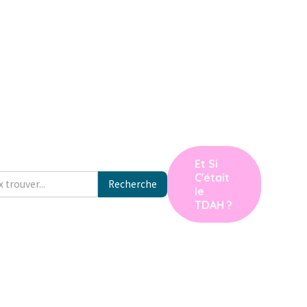
Et Si
C'était
le
TDAH ?