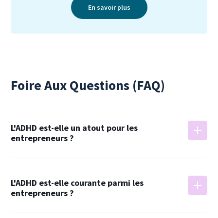
En savoir plus
Foire Aux Questions (FAQ)
L'ADHD est-elle un atout pour les
entrepreneurs ?
L'ADHD peut être à la fois un avantage et un défi
L'ADHD est-elle courante parmi les
pour les entrepreneurs. Alors que des traits comme
entrepreneurs ?
la créativité et la prise de risque peuvent stimuler
l'innovation, des difficultés d'organisation et de