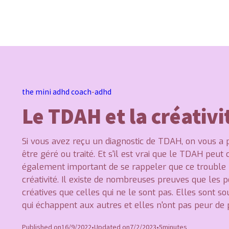
the mini adhd coach
-
adhd
Le TDAH et la créativi
Si vous avez reçu un diagnostic de TDAH, on vous a peu
être géré ou traité. Et s'il est vrai que le TDAH peut c
également important de se rappeler que ce trouble p
créativité. Il existe de nombreuses preuves que les
créatives que celles qui ne le sont pas. Elles sont s
qui échappent aux autres et elles n'ont pas peur de 
Published on
16/9/2022
•
Updated on
7/2/2023
•
5
minutes