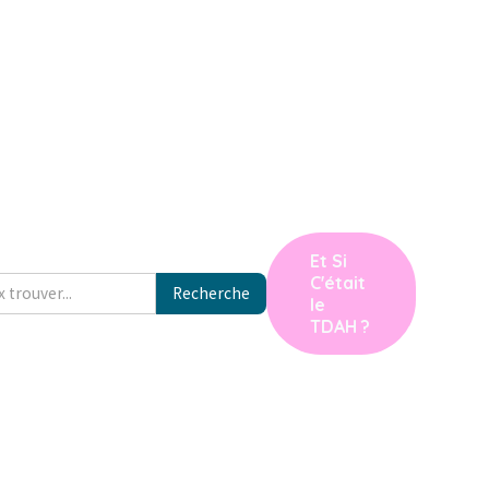
Et Si
C'était
le
TDAH ?