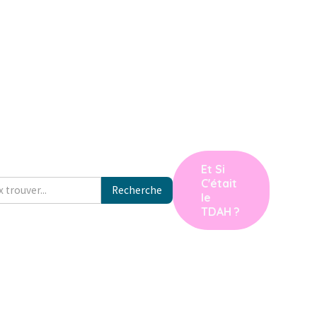
Et Si
C'était
le
TDAH ?