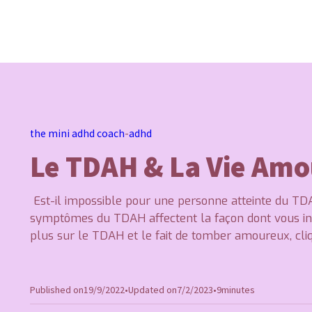
the mini adhd coach
-
adhd
Le TDAH & La Vie Am
Est-il impossible pour une personne atteinte du TD
symptômes du TDAH affectent la façon dont vous int
plus sur le TDAH et le fait de tomber amoureux, cliq
Published on
19/9/2022
•
Updated on
7/2/2023
•
9
minutes