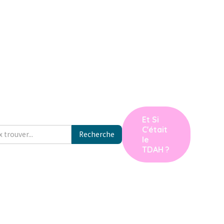
Et Si
C'était
le
TDAH ?